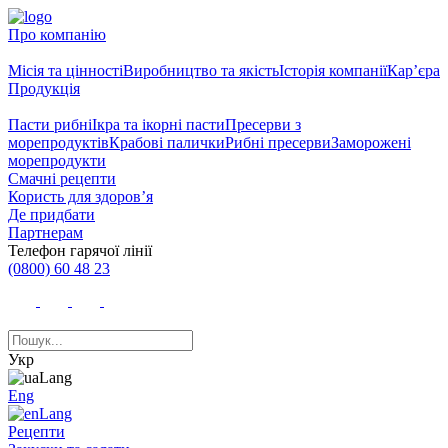
Про компанію
Місія та цінності
Виробництво та якість
Історія компанії
Кар’єра
Продукція
Пасти рибні
Ікра та ікорні пасти
Пресерви з
морепродуктів
Крабові палички
Рибні пресерви
Заморожені
морепродукти
Смачні рецепти
Користь для здоров’я
Де придбати
Партнерам
Телефон гарячої лінії
(0800) 60 48 23
Укр
Eng
Рецепти