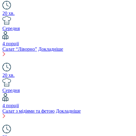
20 хв.
Середня
4 порції
Салат “Ліворно”
Докладніше
20 хв.
Середня
4 порції
Салат з мідіями та фетою
Докладніше