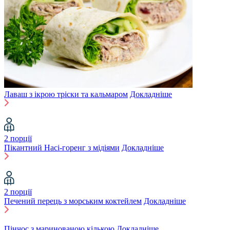
Лаваш з ікрою тріски та кальмаром
Докладніше
2 порції
Пікантний Насі-горенг з мідіями
Докладніше
2 порції
Печений перець з морським коктейлем
Докладніше
Пінчос з маринованою кількою
Докладніше