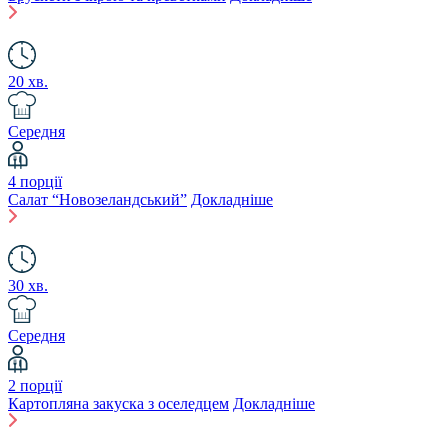
20 хв.
Середня
4 порції
Салат “Новозеландський”
Докладніше
30 хв.
Середня
2 порції
Картопляна закуска з оселедцем
Докладніше