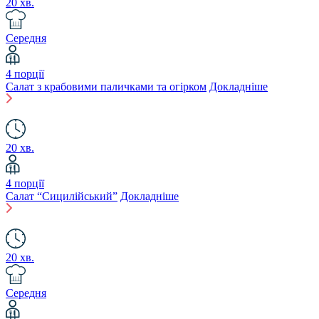
20 хв.
Середня
4 порції
Салат з крабовими паличками та огірком
Докладніше
20 хв.
4 порції
Салат “Сицилійський”
Докладніше
20 хв.
Середня