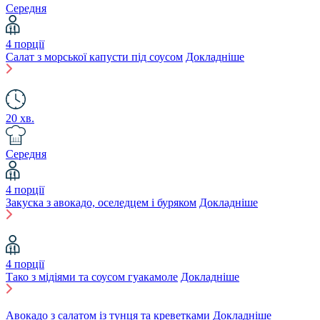
Середня
4 порції
Салат з морської капусти під соусом
Докладніше
20 хв.
Середня
4 порції
Закуска з авокадо, оселедцем і буряком
Докладніше
4 порції
Тако з мідіями та соусом гуакамоле
Докладніше
Авокадо з салатом із тунця та креветками
Докладніше