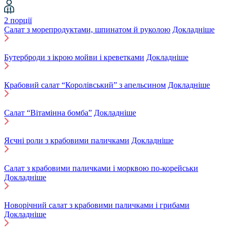
2 порції
Салат з морепродуктами, шпинатом й руколою
Докладніше
Бутерброди з ікрою мойви і креветками
Докладніше
Крабовий салат “Королівський” з апельсином
Докладніше
Салат “Вітамінна бомба”
Докладніше
Яєчні роли з крабовими паличками
Докладніше
Салат з крабовими паличками і морквою по-корейськи
Докладніше
Новорічний салат з крабовими паличками і грибами
Докладніше