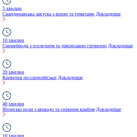
5 хвилин
Скандинавська закуска з ікрою та томатами
Докладніше
10 хвилин
Смореброди з оселедцем та діжонською гірчицею
Докладніше
20 хвилин
Креветки по-сицилійськи
Докладніше
40 хвилин
Японські роли з авокадо та сніжним крабом
Докладніше
10 хвилин