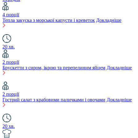
4 порції
Тепла закуска з морської капусти і креветок
Докладніше
20 хв.
2 порції
Брускетти з сиром, ікрою та перепелиним яйцем
Докладніше
2 порції
Гострий салат з крабовими паличками і овочами
Докладніше
20 хв.