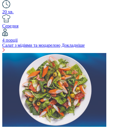
20 хв.
Середня
4 порції
Салат з мідіями та моцарелою
Докладніше