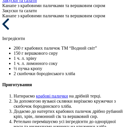
Закуски та салати
Канапе з крабовими паличками та вершковим сиром
Закуски та салати
Канапе з крабовими паличками та вершковим сиром
Інгредієнти
200 г
крабових паличок ТМ “Водний світ”
150 г
вершкового сиру
1 ч. л.
хріну
1 ч. л.
лимонного соку
½ пучка
кропу
2 скибочки
бородінського хліба
Приготування
Натираємо
крабові палички
на дрібній терці.
За допомогою вузькоі склянки вирізаємо кружечки з
скибочок бородинского хліба.
Додаємо до натертих крабових паличок дрібно рубаний
кріп, хрін, лимонний сік та вершковий сир.
Ретельно перемішуємо усі інгредієнти до однорідної
маси та ннамазуємо начинку на кружечки хліба.