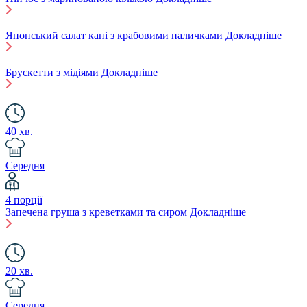
Японський салат кані з крабовими паличками
Докладніше
Брускетти з мідіями
Докладніше
40 хв.
Середня
4 порції
Запечена груша з креветками та сиром
Докладніше
20 хв.
Середня