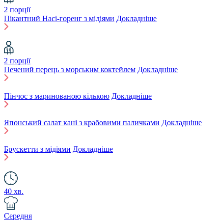
2 порції
Пікантний Насі-горенг з мідіями
Докладніше
2 порції
Печений перець з морським коктейлем
Докладніше
Пінчос з маринованою кількою
Докладніше
Японський салат кані з крабовими паличками
Докладніше
Брускетти з мідіями
Докладніше
40 хв.
Середня