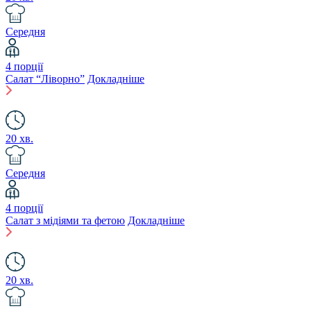
Середня
4 порції
Салат “Ліворно”
Докладніше
20 хв.
Середня
4 порції
Салат з мідіями та фетою
Докладніше
20 хв.