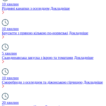
10 хвилин
Різдвяні канапки з оселедцем
Докладніше
10 хвилин
Брускети з пряною кількою по-норвезькі
Докладніше
5 хвилин
Скандинавська закуска з ікрою та томатами
Докладніше
10 хвилин
Смореброди з оселедцем та діжонською гірчицею
Докладніше
20 хвилин