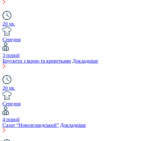
20 хв.
Середня
3 порції
Брускети з ікрою та креветками
Докладніше
20 хв.
Середня
4 порції
Салат “Новозеландський”
Докладніше