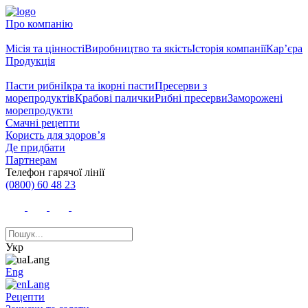
Про компанію
Місія та цінності
Виробництво та якість
Історія компанії
Кар’єра
Продукція
Пасти рибні
Ікра та ікорні пасти
Пресерви з
морепродуктів
Крабові палички
Рибні пресерви
Заморожені
морепродукти
Смачні рецепти
Користь для здоров’я
Де придбати
Партнерам
Телефон гарячої лінії
(0800) 60 48 23
Укр
Eng
Рецепти