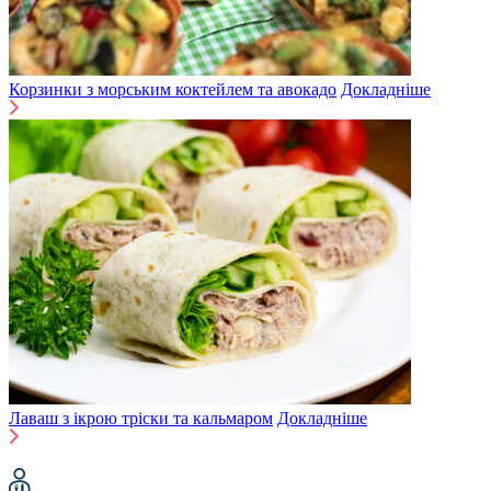
Корзинки з морським коктейлем та авокадо
Докладніше
Лаваш з ікрою тріски та кальмаром
Докладніше