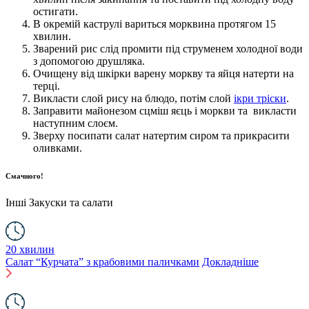
остигати.
В окремій каструлі вариться морквина протягом 15
хвилин.
Зварений рис слід промити під струменем холодної води
з допомогою друшляка.
Очищену від шкірки варену моркву та яйця натерти на
терці.
Викласти слой рису на блюдо, потім слой
ікри тріски
.
Заправити майонезом сцміш яєць і моркви та викласти
наступним слоєм.
Зверху посипати салат натертим сиром та прикрасити
оливками.
Смачного!
Інші
Закуски та салати
20 хвилин
Салат “Курчата” з крабовими паличками
Докладніше