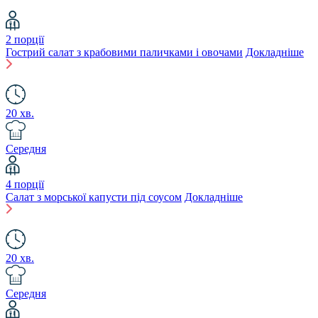
2 порції
Гострий салат з крабовими паличками і овочами
Докладніше
20 хв.
Середня
4 порції
Салат з морської капусти під соусом
Докладніше
20 хв.
Середня