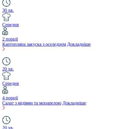
30 хв.
Середня
2 порції
Картопляна закуска з оселедцем
Докладніше
20 хв.
Середня
4 порції
Салат з мідіями та моцарелою
Докладніше
20 хв.