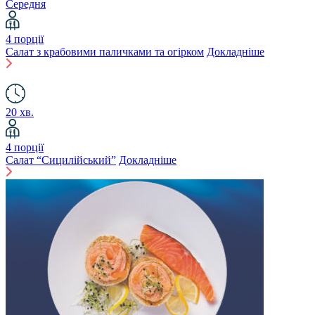
Середня
4 порції
Салат з крабовими паличками та огірком
Докладніше
20 хв.
4 порції
Салат “Сицилійський”
Докладніше