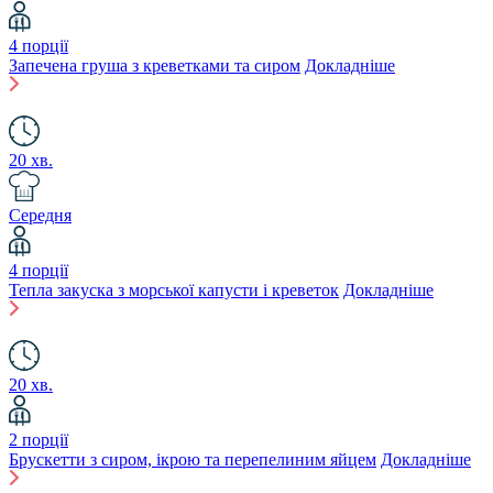
4 порції
Запечена груша з креветками та сиром
Докладніше
20 хв.
Середня
4 порції
Тепла закуска з морської капусти і креветок
Докладніше
20 хв.
2 порції
Брускетти з сиром, ікрою та перепелиним яйцем
Докладніше