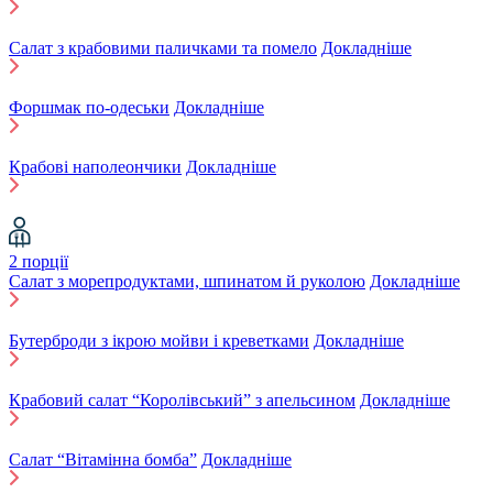
Салат з крабовими паличками та помело
Докладніше
Форшмак по-одеськи
Докладніше
Крабові наполеончики
Докладніше
2 порції
Салат з морепродуктами, шпинатом й руколою
Докладніше
Бутерброди з ікрою мойви і креветками
Докладніше
Крабовий салат “Королівський” з апельсином
Докладніше
Салат “Вітамінна бомба”
Докладніше