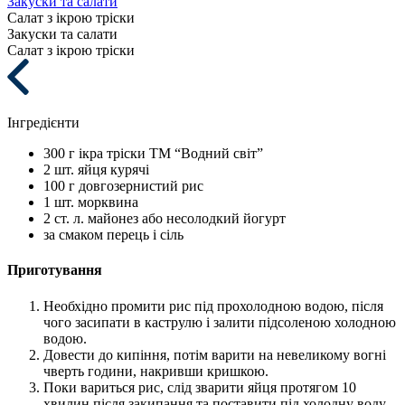
Закуски та салати
Салат з ікрою тріски
Закуски та салати
Салат з ікрою тріски
Інгредієнти
300 г
ікра тріски ТМ “Водний світ”
2 шт.
яйця курячі
100 г
довгозернистий рис
1 шт.
морквина
2 ст. л.
майонез або несолодкий йогурт
за смаком
перець і сіль
Приготування
Необхідно промити рис під прохолодною водою, після
чого засипати в каструлю і залити підсоленою холодною
водою.
Довести до кипіння, потім варити на невеликому вогні
чверть години, накривши кришкою.
Поки вариться рис, слід зварити яйця протягом 10
хвилин після закипання та поставити під холодну воду