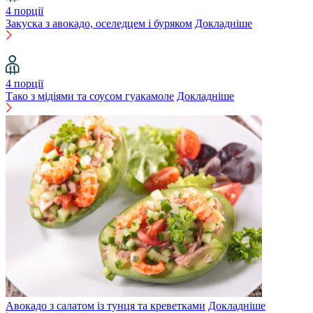
4 порції
Закуска з авокадо, оселедцем і буряком
Докладніше
4 порції
Тако з мідіями та соусом гуакамоле
Докладніше
Авокадо з салатом із тунця та креветками
Докладніше