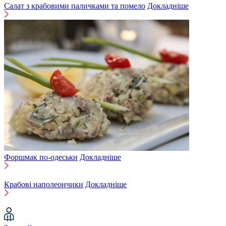
Салат з крабовими паличками та помело
Докладніше
Форшмак по-одеськи
Докладніше
Крабові наполеончики
Докладніше