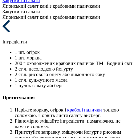
Закуски та салати
Японський салат кані з крабовими паличками
Закуски та салати
Японський салат кані з крабовими паличками
Інгредієнти
1 шт.
огірок
1 шт.
морква
200 г
охолоджених крабових паличок ТМ "Водний світ"
2 ст.л.
несолодкого йогурту
2 ст.л.
рисового оцету або лимонного соку
1 ст.л.
кунжутного масла
1 пучок
салату айсберг
Приготування
Наріжте моркву, огірок і
крабові палички
тонкою
соломкою. Порвіть листя салату айсберг.
Рівномірно змішайте інгредієнти, намагаючись не
ламати соломку.
Приготуйте заправку, змішуючи йогурт з рисовим
оцетом або лимонним соком і кунжутним маслом.