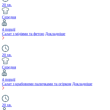
20 хв.
Середня
4 порції
Салат з мідіями та фетою
Докладніше
20 хв.
Середня
4 порції
Салат з крабовими паличками та огірком
Докладніше
20 хв.