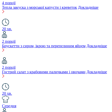
4 порції
Тепла закуска з морської капусти і креветок
Докладніше
20 хв.
2 порції
Брускетти з сиром, ікрою та перепелиним яйцем
Докладніше
2 порції
Гострий салат з крабовими паличками і овочами
Докладніше
20 хв.
Середня