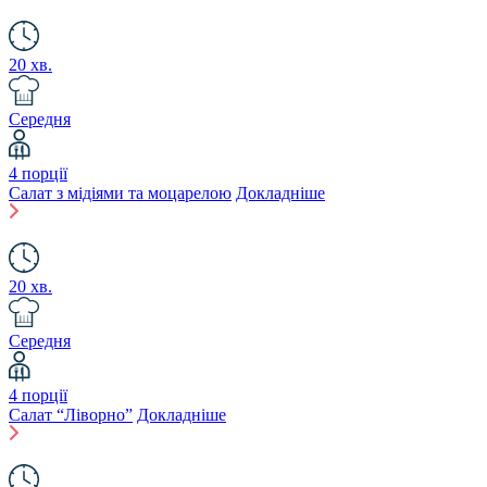
20 хв.
Середня
4 порції
Салат з мідіями та моцарелою
Докладніше
20 хв.
Середня
4 порції
Салат “Ліворно”
Докладніше