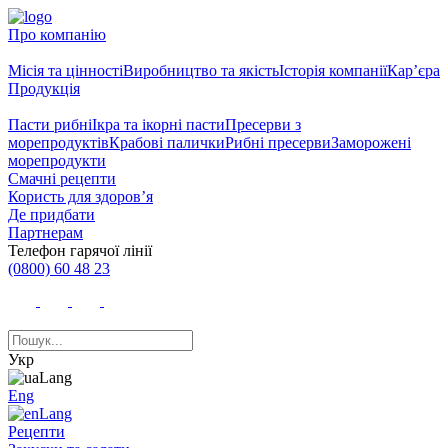
Про компанію
Місія та цінності
Виробництво та якість
Історія компанії
Кар’єра
Продукція
Пасти рибні
Ікра та ікорні пасти
Пресерви з
морепродуктів
Крабові палички
Рибні пресерви
Заморожені
морепродукти
Смачні рецепти
Користь для здоров’я
Де придбати
Партнерам
Телефон гарячої лінії
(0800) 60 48 23
Укр
Eng
Рецепти