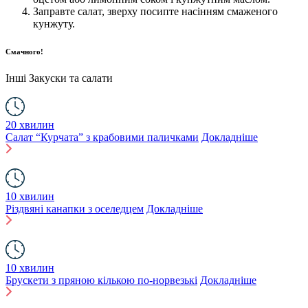
Заправте салат, зверху посипте насінням смаженого
кунжуту.
Смачного!
Інші
Закуски та салати
20 хвилин
Салат “Курчата” з крабовими паличками
Докладніше
10 хвилин
Різдвяні канапки з оселедцем
Докладніше
10 хвилин
Брускети з пряною кількою по-норвезькі
Докладніше