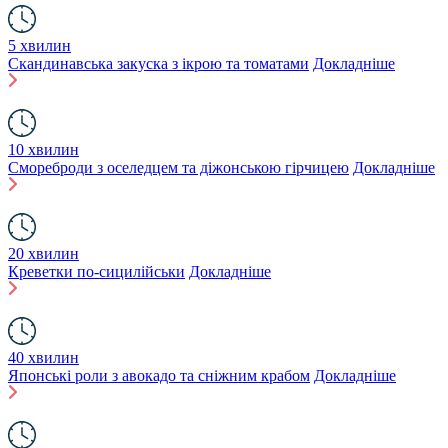
5 хвилин
Скандинавська закуска з ікрою та томатами
Докладніше
10 хвилин
Смореброди з оселедцем та діжонською гірчицею
Докладніше
20 хвилин
Креветки по-сицилійськи
Докладніше
40 хвилин
Японські роли з авокадо та сніжним крабом
Докладніше