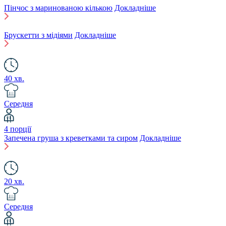
Пінчос з маринованою кількою
Докладніше
Брускетти з мідіями
Докладніше
40 хв.
Середня
4 порції
Запечена груша з креветками та сиром
Докладніше
20 хв.
Середня