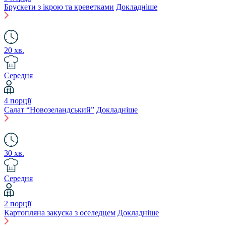
Брускети з ікрою та креветками
Докладніше
20 хв.
Середня
4 порції
Салат “Новозеландський”
Докладніше
30 хв.
Середня
2 порції
Картопляна закуска з оселедцем
Докладніше