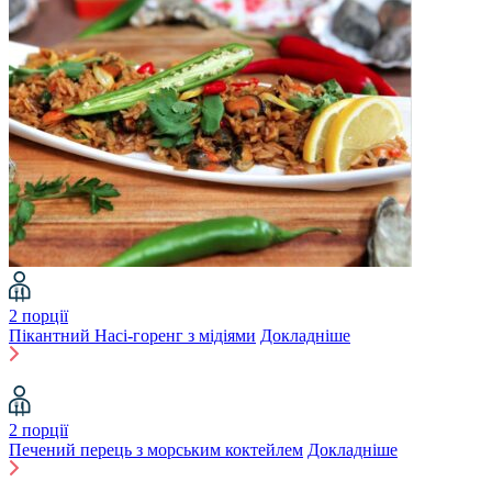
2 порції
Пікантний Насі-горенг з мідіями
Докладніше
2 порції
Печений перець з морським коктейлем
Докладніше