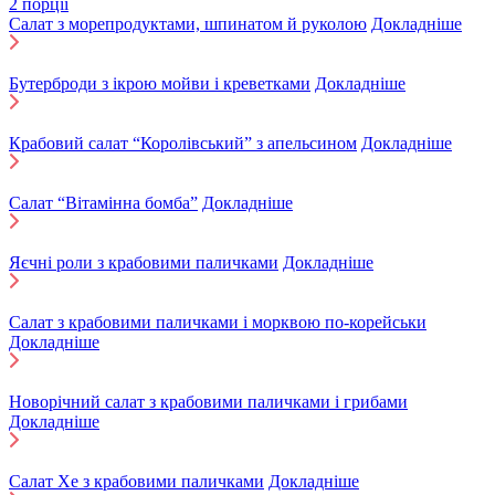
2 порції
Салат з морепродуктами, шпинатом й руколою
Докладніше
Бутерброди з ікрою мойви і креветками
Докладніше
Крабовий салат “Королівський” з апельсином
Докладніше
Салат “Вітамінна бомба”
Докладніше
Яєчні роли з крабовими паличками
Докладніше
Салат з крабовими паличками і морквою по-корейськи
Докладніше
Новорічний салат з крабовими паличками і грибами
Докладніше
Салат Хе з крабовими паличками
Докладніше