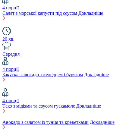
4 порції
Салат з морської капусти під соусом
Докладніше
20 хв.
Середня
4 порції
Закуска з авокадо, оселедцем і буряком
Докладніше
4 порції
Тако з мідіями та соусом гуакамоле
Докладніше
Авокадо з салатом із тунця та креветками
Докладніше