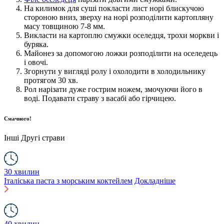
На килимок для суші покласти лист норі блискучою
стороною вниз, зверху на норі розподілити картопляну
масу товщиною 7-8 мм.
Викласти на картоплю смужки оселедця, трохи моркви і
буряка.
Майонез за допомогою ложки розподілити на оселедець
і овочі.
Згорнути у вигляді ролу і охолодити в холодильнику
протягом 30 хв.
Рол нарізати дуже гострим ножем, змочуючи його в
воді. Подавати страву з васабі або гірчицею.
Смачного!
Інші
Другі страви
30 хвилин
Італіська паста з морським коктейлем
Докладніше
40 хвилин