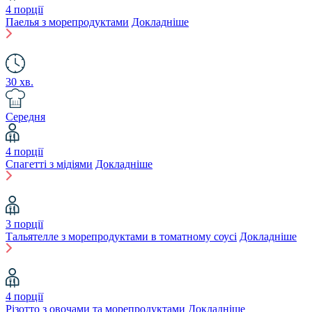
4 порції
Паелья з морепродуктами
Докладніше
30 хв.
Середня
4 порції
Спагетті з мідіями
Докладніше
3 порції
Тальятелле з морепродуктами в томатному соусі
Докладніше
4 порції
Різотто з овочами та морепродуктами
Докладніше