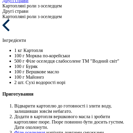
Другі страви
Картопляні роли з оселедцем
Другі страви
Картопляні роли з оселедцем
Інгредієнти
1 кг
Картопля
100 г
Морква по-корейськи
500 г
Філе оселедця слабосолене ТМ "Водний світ"
100 г
Буряк
100 г
Вершкове масло
100 г
Майонез
2 шт.
Сухі водорості норі
Приготування
Відварити картоплю до готовності і злити воду,
залишивши зовсім небагато.
Додати в картопля вершкового масла і зробити
картопляне пюре. Пюре повинно бути досить густим.
Дати охолонути.
Філе оселедеця
нарізати довгими смужками.