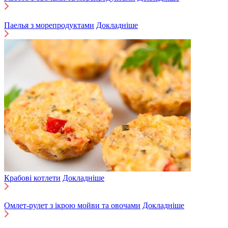
Паелья з морепродуктами
Докладніше
Крабові котлети
Докладніше
Омлет-рулет з ікрою мойви та овочами
Докладніше