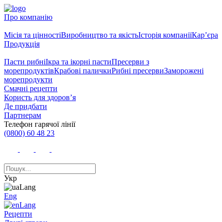
Про компанію
Місія та цінності
Виробництво та якість
Історія компанії
Кар’єра
Продукція
Пасти рибні
Ікра та ікорні пасти
Пресерви з
морепродуктів
Крабові палички
Рибні пресерви
Заморожені
морепродукти
Смачні рецепти
Користь для здоров’я
Де придбати
Партнерам
Телефон гарячої лінії
(0800) 60 48 23
Укр
Eng
Рецепти