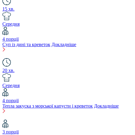
15 хв.
Середня
4 порції
Суп із дині та креветок
Докладніше
20 хв.
Середня
4 порції
Тепла закуска з морської капусти і креветок
Докладніше
3 порції