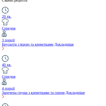
Смачні рецепти
20 хв.
Середня
3 порції
Брускети з ікрою та креветками
Докладніше
40 хв.
Середня
4 порції
Запечена груша з креветками та сиром
Докладніше