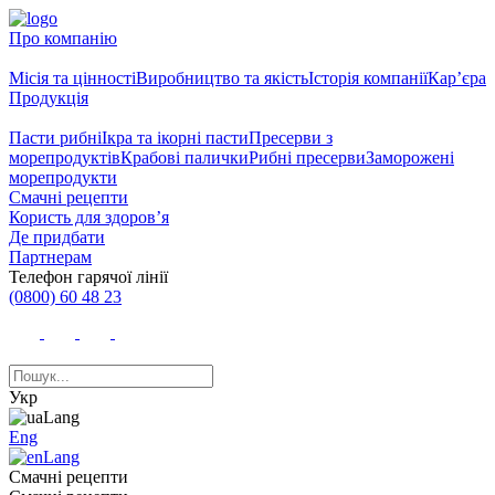
Про компанію
Місія та цінності
Виробництво та якість
Історія компанії
Кар’єра
Продукція
Пасти рибні
Ікра та ікорні пасти
Пресерви з
морепродуктів
Крабові палички
Рибні пресерви
Заморожені
морепродукти
Смачні рецепти
Користь для здоров’я
Де придбати
Партнерам
Телефон гарячої лінії
(0800) 60 48 23
Укр
Eng
Смачні рецепти