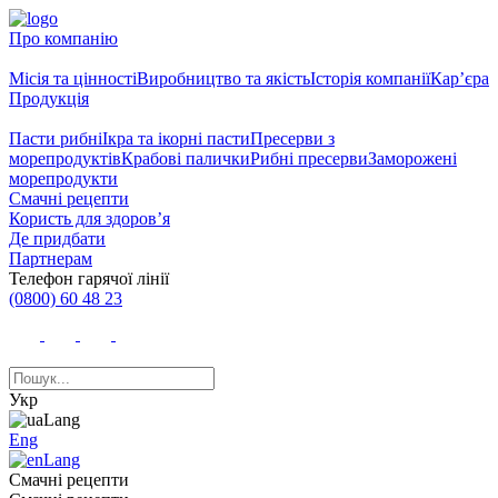
Про компанію
Місія та цінності
Виробництво та якість
Історія компанії
Кар’єра
Продукція
Пасти рибні
Ікра та ікорні пасти
Пресерви з
морепродуктів
Крабові палички
Рибні пресерви
Заморожені
морепродукти
Смачні рецепти
Користь для здоров’я
Де придбати
Партнерам
Телефон гарячої лінії
(0800) 60 48 23
Укр
Eng
Смачні рецепти