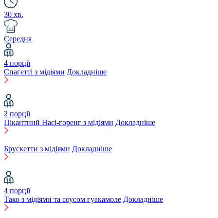
30 хв.
Середня
4 порції
Спагетті з мідіями
Докладніше
2 порції
Пікантний Насі-горенг з мідіями
Докладніше
Брускетти з мідіями
Докладніше
4 порції
Тако з мідіями та соусом гуакамоле
Докладніше