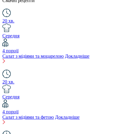
Смачні рецепти
20 хв.
Середня
4 порції
Салат з мідіями та моцарелою
Докладніше
20 хв.
Середня
4 порції
Салат з мідіями та фетою
Докладніше